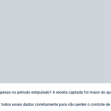
eendem corretamente o lucro que estão gerando e, dessa forma,
reta aplicação de investimento nas diversas áreas da empresa.
 mais simples do que realmente parece pode salvar sua empresa
o são sempre as melhores maneiras de decisão. Não é possível
estruturados.
s decisões, ações e resultado
a de documentar cada passo financeiro tomado pela empresa 
o e seu resultado?
mplementar todo o planejamento elaborado anteriormente, qual