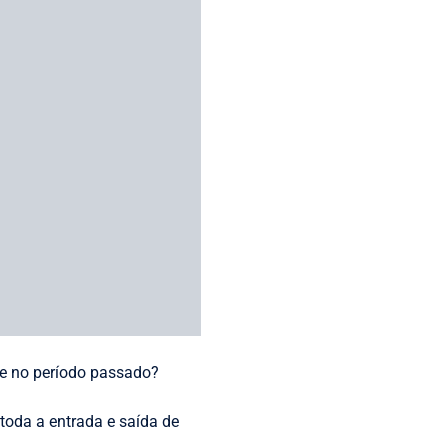
 nunca terão informações
 em muitas ocasiões.
 mover qualquer ação sem
s
assim como cada outro
quer decisão tomada, bem