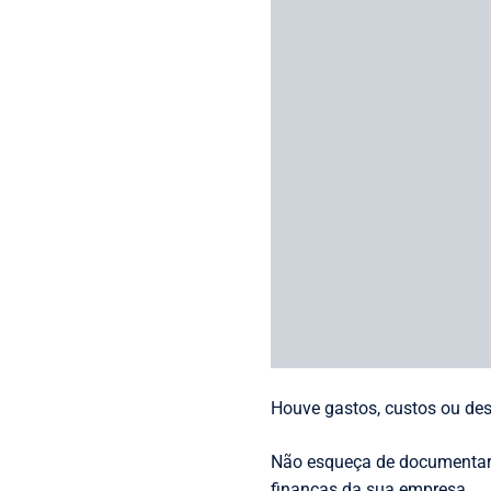
Por causa disso, não compr
suficientes para saber a cor
A importância dessa tarefa
O controle e o planejament
nenhum desses passos bem 
Registre sua
Você entendeu a importânci
processo em desenvolviment
Por isso, como forma de co