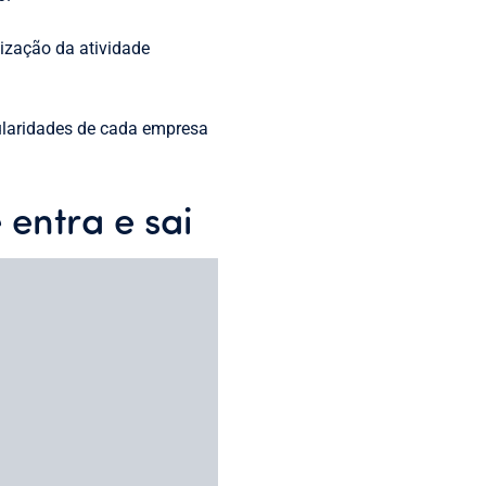
ização da atividade
cularidades de cada empresa
 entra e sai
ue no período passado?
toda a entrada e saída de
o a quantia que receberam e