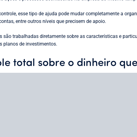
ontrole, esse tipo de ajuda pode mudar completamente a organ
, contas, entre outros níveis que precisem de apoio.
 são trabalhadas diretamente sobre as características e parti
s planos de investimentos.
le total sobre o dinheiro que
pesas no período estipulado? A receita captada foi maior do q
odos esses dados corretamente para não perder o controle de 
e não elaboram um fluxo de caixa e por isso não sabem ao cert