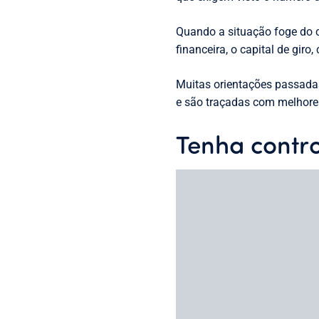
Quando a situação foge do c
financeira, o capital de giro
Muitas orientações passadas
e são traçadas com melhore
Tenha contro
Houve gastos, custos ou des
Não esqueça de documentar t
finanças da sua empresa.
Existem muitas empresas qu
o quanto gastaram.