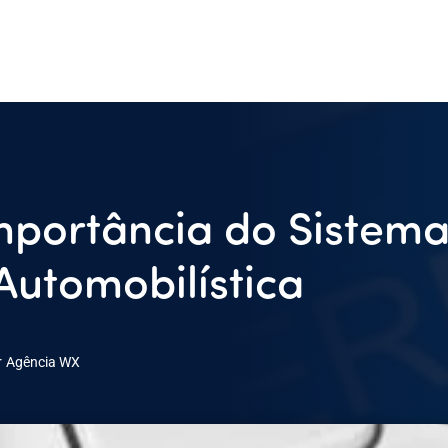
mportância do Sistem
 Automobilística
r
Agência WX