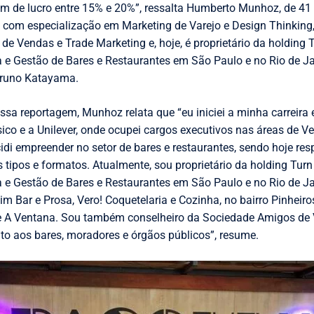
m de lucro entre 15% e 20%”, ressalta Humberto Munhoz, de 4
com especialização em Marketing de Varejo e Design Thinking,
de Vendas e Trade Marketing e, hoje, é proprietário da holding 
a e Gestão de Bares e Restaurantes em São Paulo e no Rio de J
 Bruno Katayama.
ossa reportagem, Munhoz relata que “eu iniciei a minha carreir
ico e a Unilever, onde ocupei cargos executivos nas áreas de V
cidi empreender no setor de bares e restaurantes, sendo hoje re
 tipos e formatos. Atualmente, sou proprietário da holding Turn
a e Gestão de Bares e Restaurantes em São Paulo e no Rio de J
im Bar e Prosa, Vero! Coquetelaria e Cozinha, no bairro Pinhei
, e A Ventana. Sou também conselheiro da Sociedade Amigos de
nto aos bares, moradores e órgãos públicos”, resume.