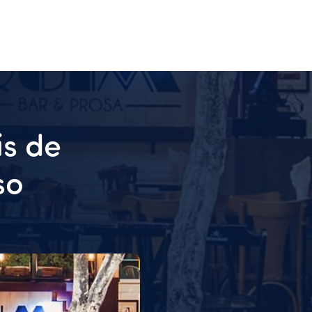
is de
so