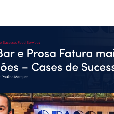
,
e Sucesso
Food Services
ar e Prosa Fatura ma
ões – Cases de Suces
r
Paulino Marques