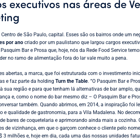
s executivos nas áreas de V
ting
 Centro de São Paulo, capital. Esses são os bairros onde um ne
es por ano
criado por um paulistano que largou cargos executi
 Pasquim Bar e Prosa que, hoje, nós da Rede Food Service temos
r no ramo de alimentação fora do lar vale muito a pena.
 abertas, a marca, que foi estruturada com o investimento inici
s e faz parte da holding
Turn the Table
. “O Pasquim Bar e Pros
à sua região e para que tenham lá alternativas de bar amplo, q
urança e, como o nome do bar mesmo diz – O Pasquim Bar e Pro
onversar também. Quando abrimos, em 2014, a inspiração foi l
o e qualidade de gastronomia, para a Vila Madalena. No decorre
de bares de coquetelaria e aprimorando ainda mais a cozinha.
es de vizinhança, em que o garçom conhece o cliente pelo nome.
R$ 3 milhões e, hoje em dia, cada uma das nossas unidades fatu