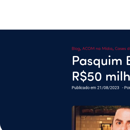
,
,
Blog
ACOM na Mídia
Cases d
Pasquim B
R$50 milh
Publicado em
21/08/2023
- Po