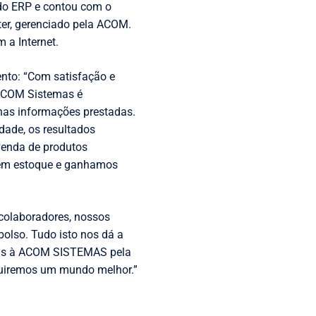
do ERP e contou com o
ter, gerenciado pela ACOM.
 a Internet.
ento: “Com satisfação e
 ACOM Sistemas é
 nas informações prestadas.
dade, os resultados
 venda de produtos
s em estoque e ganhamos
 colaboradores, nossos
bolso. Tudo isto nos dá a
béns à ACOM SISTEMAS pela
truiremos um mundo melhor.”