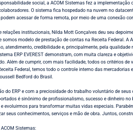
sponsabilidade social, a ACOM Sistemas fez a implementação 
 colaboradores. O sistema fica hospedado na nuvem no datacen
e podem acessar de forma remota, por meio de uma conexão com
de relações institucionais, Nilda Mott Gonçalves deu seu depoim
ue somos modelo de prestação de contas na Receita Federal. A
o, atendimento, credibilidade e, principalmente, pela qualidade
sistema ERP EVEREST demonstram, com muita clareza e objetivi
ado. Além de cumprir, com mais facilidade, todos os critérios de
eceita Federal, temos todo o controle interno das mercadoria
ussell Bedford do Brasil.
ão do ERP e com a preciosidade do trabalho voluntário de seus
ortados é sinônimo de profissionalismo, sucesso e dinheiro no 
 e evoluirmos para transformar muitas vidas especiais. Para
izar seus conhecimentos, serviços e mão de obra. Juntos, cons
a ACOM Sistemas: