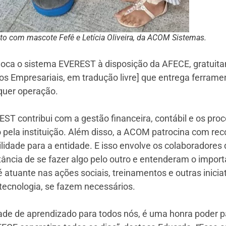
to com mascote Fefê e Letícia Oliveira, da ACOM Sistemas.
oca o sistema EVEREST à disposição da AFECE, gratui
s Empresariais, em tradução livre] que entrega ferrame
quer operação.
ST contribui com a gestão financeira, contábil e os pr
pela instituição. Além disso, a ACOM patrocina com reco
ilidade para a entidade. E isso envolve os colaboradore
cia de se fazer algo pelo outro e entenderam o importan
atuante nas ações sociais, treinamentos e outras inicia
 tecnologia, se fazem necessários.
de de aprendizado para todos nós, é uma honra poder par