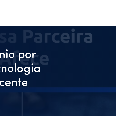
mio por
cnologia
cente