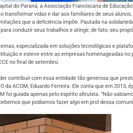
pital do Paraná, a Associação Franciscana de Educação
transformar vidas e dar aos familiares de seus alunos
imitações que a deficiência impõe. Pautada na solidaried
para conduzir seus trabalhos e atingir, de fato, seu propó
emas, especializada em soluções tecnológicas e platafo
nstituição e esteve entre as empresas homenageadas no
CE no final de setembro.
der contribuir com essa entidade tão generosa que prest
CO da ACOM, Eduardo Ferreira. Ele conta que em 2013, 
foi guiada apenas pelo espírito altruísta. “Não sabía
cebemos que podíamos fazer algo em prol dessa comunid