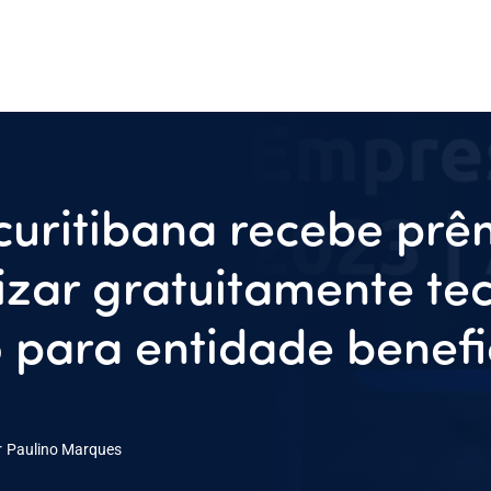
uritibana recebe prê
lizar gratuitamente te
 para entidade benefi
r
Paulino Marques