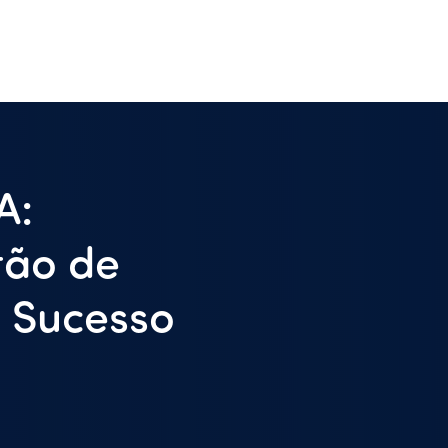
A:
tão de
e Sucesso