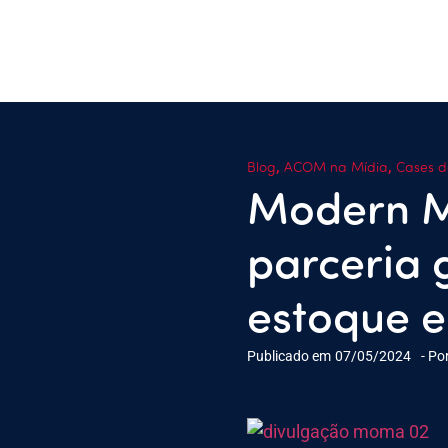
,
,
Blog
ACOM na Mídia
Cases d
Modern 
parceria 
estoque e
Publicado em
07/05/2024
- Po