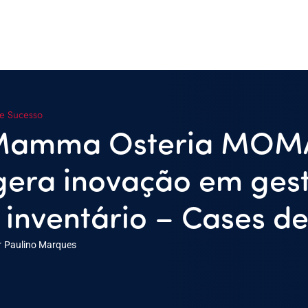
e Sucesso
Mamma Osteria MOM
gera inovação em ges
 inventário – Cases d
r
Paulino Marques