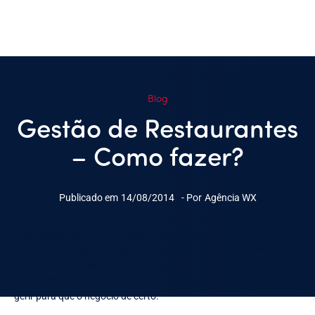
Blog
Gestão de Restaurantes
– Como fazer?
Publicado em
14/08/2014
- Por
Agência WX
A administração de um restaurante, ou mesmo de vários não é
uma tarefa simples e muito menos fácil de ser feita. A maioria que
se aventura neste segmento não tem ideia das inúmeras
obrigações e tarefas diárias, semanais e mensais que se deve
gerir para que o negócio dê certo.